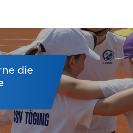
rne die
e